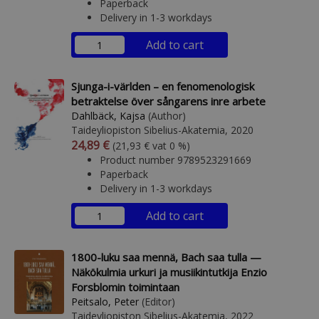
Paperback
Delivery in 1-3 workdays
Add to cart
Sjunga-i-världen – en fenomenologisk
betraktelse över sångarens inre arbete
Dahlbäck, Kajsa
(Author)
Taideyliopiston Sibelius-Akatemia, 2020
Arvonlisäverollinen hinta
Excl. vat
24,89 €
(21,93 € vat 0 %)
Product number 9789523291669
Paperback
Delivery in 1-3 workdays
Add to cart
1800-luku saa mennä, Bach saa tulla —
Näkökulmia urkuri ja musiikintutkija Enzio
Forsblomin toimintaan
Peitsalo, Peter
(Editor)
Taideyliopiston Sibelius-Akatemia, 2022