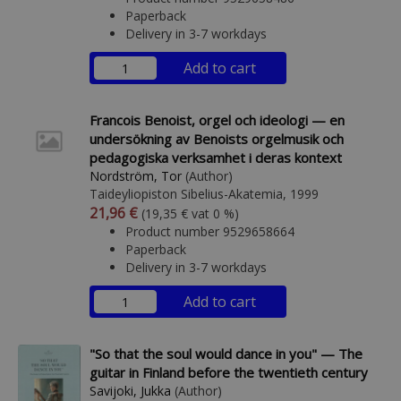
Paperback
Delivery in 3-7 workdays
Add to cart
Francois Benoist, orgel och ideologi — en
undersökning av Benoists orgelmusik och
pedagogiska verksamhet i deras kontext
Nordström, Tor
(Author)
Taideyliopiston Sibelius-Akatemia, 1999
Arvonlisäverollinen hinta
Excl. vat
21,96 €
(19,35 € vat 0 %)
Product number 9529658664
Paperback
Delivery in 3-7 workdays
Add to cart
"So that the soul would dance in you" — The
guitar in Finland before the twentieth century
Savijoki, Jukka
(Author)