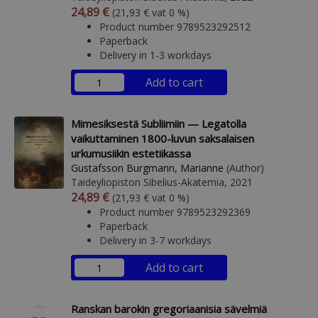
Arvonlisäverollinen hinta
Excl. vat
24,89 €
(21,93 € vat 0 %)
Product number 9789523292512
Paperback
Delivery in 1-3 workdays
Add to cart
Mimesiksestä Subliimiin — Legatolla
vaikuttaminen 1800-luvun saksalaisen
urkumusiikin estetiikassa
Gustafsson Burgmann, Marianne
(Author)
Taideyliopiston Sibelius-Akatemia, 2021
Arvonlisäverollinen hinta
Excl. vat
24,89 €
(21,93 € vat 0 %)
Product number 9789523292369
Paperback
Delivery in 3-7 workdays
Add to cart
Ranskan barokin gregoriaanisia sävelmiä