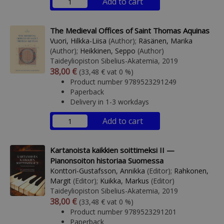
Add to cart
The Medieval Offices of Saint Thomas Aquinas
Vuori, Hilkka-Liisa
(Author);
Räsänen, Marika
(Author);
Heikkinen, Seppo
(Author)
Taideyliopiston Sibelius-Akatemia, 2019
Arvonlisäverollinen hinta
Excl. vat
38,00 €
(33,48 € vat 0 %)
Product number 9789523291249
Paperback
Delivery in 1-3 workdays
Add to cart
Kartanoista kaikkien soittimeksi II —
Pianonsoiton historiaa Suomessa
Konttori-Gustafsson, Annikka
(Editor);
Rahkonen,
Margit
(Editor);
Kuikka, Markus
(Editor)
Taideyliopiston Sibelius-Akatemia, 2019
Arvonlisäverollinen hinta
Excl. vat
38,00 €
(33,48 € vat 0 %)
Product number 9789523291201
Paperback