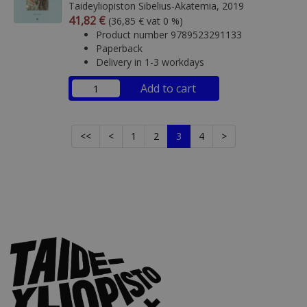
Taideyliopiston Sibelius-Akatemia, 2019
Arvonlisäverollinen hinta
Excl. vat
41,82 €
(36,85 € vat 0 %)
Product number 9789523291133
Paperback
Delivery in 1-3 workdays
Add to cart
<<
<
1
2
3
4
>