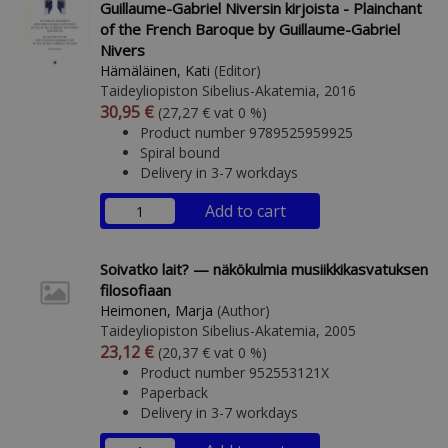
Guillaume-Gabriel Niversin kirjoista - Plainchant
of the French Baroque by Guillaume-Gabriel
Nivers
Hämäläinen, Kati
(Editor)
Taideyliopiston Sibelius-Akatemia, 2016
Arvonlisäverollinen hinta
Excl. vat
30,95 €
(27,27 € vat 0 %)
Product number 9789525959925
Spiral bound
Delivery in 3-7 workdays
Add to cart
Soivatko lait? — näkökulmia musiikkikasvatuksen
filosofiaan
Heimonen, Marja
(Author)
Taideyliopiston Sibelius-Akatemia, 2005
Arvonlisäverollinen hinta
Excl. vat
23,12 €
(20,37 € vat 0 %)
Product number 952553121X
Paperback
Delivery in 3-7 workdays