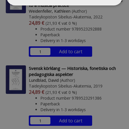
to a musical practice
Weidenfeller, Kathleen
(Author)
Taideyliopiston Sibelius-Akatemia, 2022
Arvonlisäverollinen hinta
Excl. vat
24,89 €
(21,93 € vat 0 %)
Product number 9789523292888
Paperback
Delivery in 1-3 workdays
Add to cart
Svensk körklang — Historiska, fonetiska och
pedagogiska aspekter
Lundblad, David
(Author)
Taideyliopiston Sibelius-Akatemia, 2019
Arvonlisäverollinen hinta
Excl. vat
24,89 €
(21,93 € vat 0 %)
Product number 9789523291386
Paperback
Delivery in 1-3 workdays
Add to cart