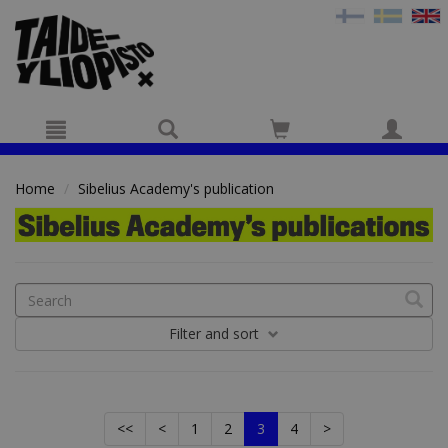
Hyppää pääsisältöön
Home
Sibelius Academy's publication
Filter
and sort
<<
<
1
2
3
4
>