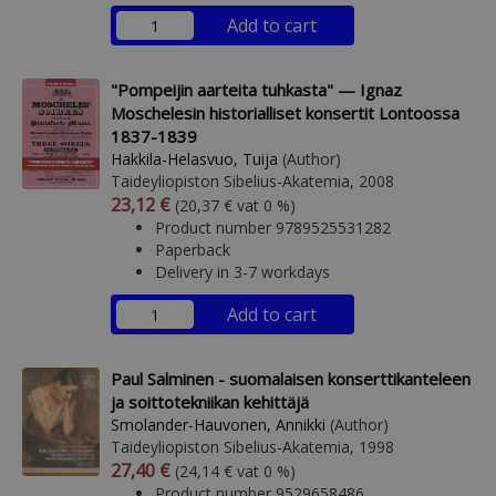
Add to cart
"Pompeijin aarteita tuhkasta" — Ignaz
Moschelesin historialliset konsertit Lontoossa
1837-1839
Hakkila-Helasvuo, Tuija
(Author)
Taideyliopiston Sibelius-Akatemia, 2008
Arvonlisäverollinen hinta
Excl. vat
23,12 €
(20,37 € vat 0 %)
Product number 9789525531282
Paperback
Delivery in 3-7 workdays
Add to cart
Paul Salminen - suomalaisen konserttikanteleen
ja soittotekniikan kehittäjä
Smolander-Hauvonen, Annikki
(Author)
Taideyliopiston Sibelius-Akatemia, 1998
Arvonlisäverollinen hinta
Excl. vat
27,40 €
(24,14 € vat 0 %)
Product number 9529658486