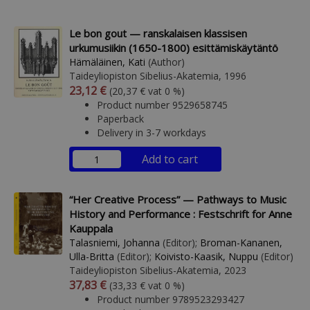
Le bon gout — ranskalaisen klassisen
urkumusiikin (1650-1800) esittämiskäytäntö
Hämäläinen, Kati
(Author)
Taideyliopiston Sibelius-Akatemia, 1996
Arvonlisäverollinen hinta
Excl. vat
23,12 €
(20,37 € vat 0 %)
Product number 9529658745
Paperback
Delivery in 3-7 workdays
Add to cart
“Her Creative Process” — Pathways to Music
History and Performance : Festschrift for Anne
Kauppala
Talasniemi, Johanna
(Editor);
Broman-Kananen,
Ulla-Britta
(Editor);
Koivisto-Kaasik, Nuppu
(Editor)
Taideyliopiston Sibelius-Akatemia, 2023
Arvonlisäverollinen hinta
Excl. vat
37,83 €
(33,33 € vat 0 %)
Product number 9789523293427