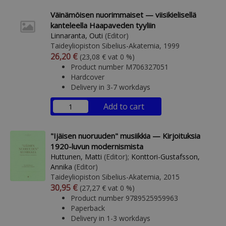
Väinämöisen nuorimmaiset — viisikielisellä
kanteleella Haapaveden tyyliin
Linnaranta, Outi
(Editor)
Taideyliopiston Sibelius-Akatemia, 1999
Arvonlisäverollinen hinta
Excl. vat
26,20 €
(23,08 € vat 0 %)
Product number M706327051
Hardcover
Delivery in 3-7 workdays
Add to cart
"Ijäisen nuoruuden" musiikkia — Kirjoituksia
1920-luvun modernismista
Huttunen, Matti
(Editor);
Konttori-Gustafsson,
Annika
(Editor)
Taideyliopiston Sibelius-Akatemia, 2015
Arvonlisäverollinen hinta
Excl. vat
30,95 €
(27,27 € vat 0 %)
Product number 9789525959963
Paperback
Delivery in 1-3 workdays