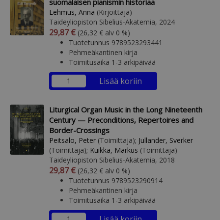
suomalaisen pianismin historiaa
Lehmus, Anna
(Kirjoittaja)
Taideyliopiston Sibelius-Akatemia, 2024
Arvonlisäverollinen hinta
Arvonlisäveroton hinta
29,87 €
(26,32 € alv 0 %)
Tuotetunnus 9789523293441
Pehmeäkantinen kirja
Toimitusaika 1-3 arkipäivää
Lisää koriin
Liturgical Organ Music in the Long Nineteenth
Century — Preconditions, Repertoires and
Border-Crossings
Peitsalo, Peter
(Toimittaja);
Jullander, Sverker
(Toimittaja);
Kuikka, Markus
(Toimittaja)
Taideyliopiston Sibelius-Akatemia, 2018
Arvonlisäverollinen hinta
Arvonlisäveroton hinta
29,87 €
(26,32 € alv 0 %)
Tuotetunnus 9789523290914
Pehmeäkantinen kirja
Toimitusaika 1-3 arkipäivää
Lisää koriin