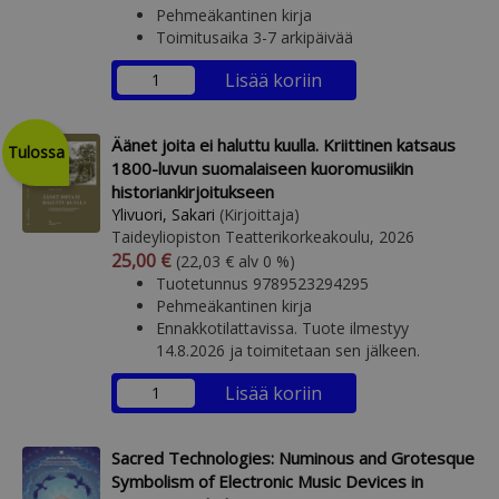
Pehmeäkantinen kirja
Toimitusaika 3-7 arkipäivää
Lisää koriin
Äänet joita ei haluttu kuulla. Kriittinen katsaus
Tulossa
1800-luvun suomalaiseen kuoromusiikin
historiankirjoitukseen
Ylivuori, Sakari
(Kirjoittaja)
Taideyliopiston Teatterikorkeakoulu, 2026
Arvonlisäverollinen hinta
Arvonlisäveroton hinta
25,00 €
(22,03 € alv 0 %)
Tuotetunnus 9789523294295
Pehmeäkantinen kirja
Ennakkotilattavissa. Tuote ilmestyy
14.8.2026 ja toimitetaan sen jälkeen.
Lisää koriin
Sacred Technologies: Numinous and Grotesque
Symbolism of Electronic Music Devices in