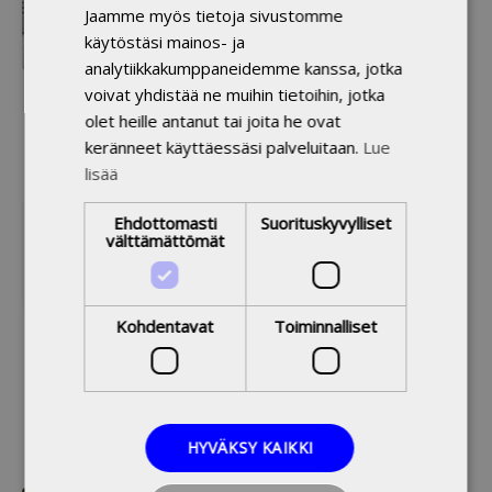
Jaamme myös tietoja sivustomme
Taideyliopiston Sibelius-Akatemia, 2024
Arvonlisäverollinen hinta
Arvonlisäveroton hinta
25,00 €
(22,03 € alv 0 %)
käytöstäsi mainos- ja
Tuotetunnus 9789523293465
analytiikkakumppaneidemme kanssa, jotka
Kovakantinen kirja
voivat yhdistää ne muihin tietoihin, jotka
Toimitusaika 1-3 arkipäivää
olet heille antanut tai joita he ovat
keränneet käyttäessäsi palveluitaan.
Lue
Lisää koriin
lisää
Neljä näkökulmaa 1920-luvun ranskalaiseen
Ehdottomasti
Suorituskyvylliset
modernismiin — L’esprit nouveausta värien
välttämättömät
maailmaan ja pianistin metodiseen ajatteluun
Sumelius-Lindblom, Eveliina
(Kirjoittaja)
Taideyliopiston Sibelius-Akatemia, 2022
Arvonlisäverollinen hinta
Arvonlisäveroton hinta
24,89 €
Kohdentavat
Toiminnalliset
(21,93 € alv 0 %)
Tuotetunnus 9789523292673
Pehmeäkantinen kirja
Toimitusaika 1-3 arkipäivää
Lisää koriin
HYVÄKSY KAIKKI