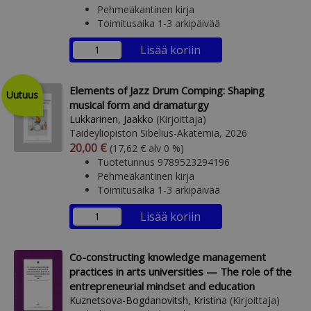
Pehmeäkantinen kirja
Toimitusaika 1-3 arkipäivää
Lisää koriin
Elements of Jazz Drum Comping: Shaping
Uutuus
musical form and dramaturgy
Lukkarinen, Jaakko
(Kirjoittaja)
Taideyliopiston Sibelius-Akatemia, 2026
Arvonlisäverollinen hinta
Arvonlisäveroton hinta
20,00 €
(17,62 € alv 0 %)
Tuotetunnus 9789523294196
Pehmeäkantinen kirja
Toimitusaika 1-3 arkipäivää
Lisää koriin
Co-constructing knowledge management
practices in arts universities — The role of the
entrepreneurial mindset and education
Kuznetsova-Bogdanovitsh, Kristina
(Kirjoittaja)