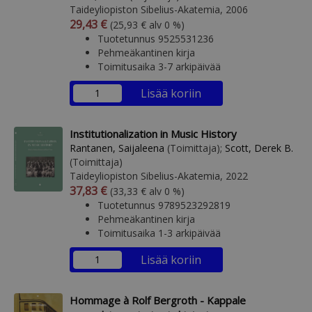
Taideyliopiston Sibelius-Akatemia, 2006
Arvonlisäverollinen hinta
Arvonlisäveroton hinta
29,43 €
(25,93 € alv 0 %)
Tuotetunnus 9525531236
Pehmeäkantinen kirja
Toimitusaika 3-7 arkipäivää
Lisää koriin
Institutionalization in Music History
Rantanen, Saijaleena
(Toimittaja);
Scott, Derek B.
(Toimittaja)
Taideyliopiston Sibelius-Akatemia, 2022
Arvonlisäverollinen hinta
Arvonlisäveroton hinta
37,83 €
(33,33 € alv 0 %)
Tuotetunnus 9789523292819
Pehmeäkantinen kirja
Toimitusaika 1-3 arkipäivää
Lisää koriin
Hommage à Rolf Bergroth - Kappale