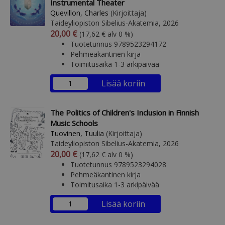
Instrumental Theater
Quevillon, Charles
(Kirjoittaja)
Taideyliopiston Sibelius-Akatemia, 2026
Arvonlisäverollinen hinta
Arvonlisäveroton hinta
20,00 €
(17,62 € alv 0 %)
Tuotetunnus 9789523294172
Pehmeäkantinen kirja
Toimitusaika 1-3 arkipäivää
Lisää koriin
The Politics of Children's Inclusion in Finnish
Music Schools
Tuovinen, Tuulia
(Kirjoittaja)
Taideyliopiston Sibelius-Akatemia, 2026
Arvonlisäverollinen hinta
Arvonlisäveroton hinta
20,00 €
(17,62 € alv 0 %)
Tuotetunnus 9789523294028
Pehmeäkantinen kirja
Toimitusaika 1-3 arkipäivää
Lisää koriin