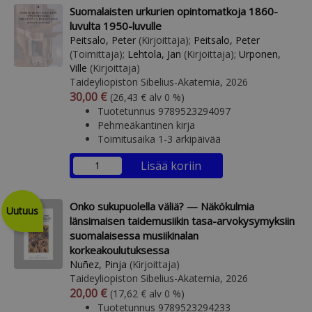
Suomalaisten urkurien opintomatkoja 1860-
luvulta 1950-luvulle
Peitsalo, Peter
(Kirjoittaja);
Peitsalo, Peter
(Toimittaja);
Lehtola, Jan
(Kirjoittaja);
Urponen,
Ville
(Kirjoittaja)
Taideyliopiston Sibelius-Akatemia, 2026
Arvonlisäverollinen hinta
Arvonlisäveroton hinta
30,00 €
(26,43 € alv 0 %)
Tuotetunnus 9789523294097
Pehmeäkantinen kirja
Toimitusaika 1-3 arkipäivää
Lisää koriin
Onko sukupuolella väliä? — Näkökulmia
Uutuus
länsimaisen taidemusiikin tasa-arvokysymyksiin
suomalaisessa musiikinalan
korkeakoulutuksessa
Nuñez, Pinja
(Kirjoittaja)
Taideyliopiston Sibelius-Akatemia, 2026
Arvonlisäverollinen hinta
Arvonlisäveroton hinta
20,00 €
(17,62 € alv 0 %)
Tuotetunnus 9789523294233