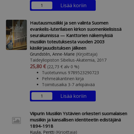
Lisää koriin
Hautausmusiikki ja sen valinta Suomen
evankelis-luterilaisen kirkon suomenkielisissä
seurakunnissa — Kanttorien näkemyksiä
musiikin toteutuksesta vuoden 2003
käsikirjauudistuksen jälkeen
Grundstén, Anne-Marie
(Kirjoittaja)
Taideyliopiston Sibelius-Akatemia, 2017
Arvonlisäverollinen hinta
Arvonlisäveroton hinta
25,80 €
(22,73 € alv 0 %)
Tuotetunnus 9789523290723
Pehmeäkantinen kirja
Toimitusaika 3-7 arkipäivää
Lisää koriin
Viipurin Musiikin Ystävien orkesteri suomalaisen
musiikin ja kansallisen identiteetin edistäjänä
1894-1918
Kuula, Pentti
(Kirjoittaja)