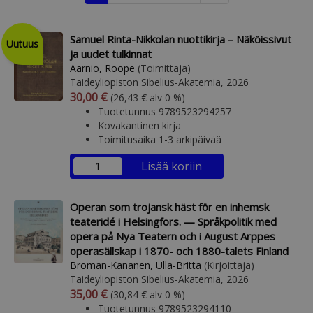
Samuel Rinta-Nikkolan nuottikirja – Näköissivut
Uutuus
ja uudet tulkinnat
Aarnio, Roope
(Toimittaja)
Taideyliopiston Sibelius-Akatemia, 2026
Arvonlisäverollinen hinta
Arvonlisäveroton hinta
30,00 €
(26,43 € alv 0 %)
Tuotetunnus 9789523294257
Kovakantinen kirja
Toimitusaika 1-3 arkipäivää
Lisää koriin
Operan som trojansk häst för en inhemsk
teateridé i Helsingfors. — Språkpolitik med
opera på Nya Teatern och i August Arppes
operasällskap i 1870- och 1880-talets Finland
Broman-Kananen, Ulla-Britta
(Kirjoittaja)
Taideyliopiston Sibelius-Akatemia, 2026
Arvonlisäverollinen hinta
Arvonlisäveroton hinta
35,00 €
(30,84 € alv 0 %)
Tuotetunnus 9789523294110