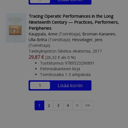
Tracing Operatic Performances in the Long
Nineteenth Century — Practices, Performers,
Peripheries
Kauppala, Anne
(Toimittaja);
Broman-Kananen,
Ulla-Britta
(Toimittaja);
Hesselager, Jens
(Toimittaja)
Taideyliopiston Sibelius-Akatemia, 2017
Arvonlisäverollinen hinta
Arvonlisäveroton hinta
29,87 €
(26,32 € alv 0 %)
Tuotetunnus 9789523290891
Pehmeäkantinen kirja
Toimitusaika 1-3 arkipäivää
Lisää koriin
1
2
3
4
>
>>