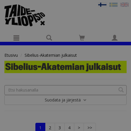
Hyppää pääsisältöön
Etusivu
Sibelius-Akatemian julkaisut
Suodata
ja järjestä
1
2
3
4
>
>>