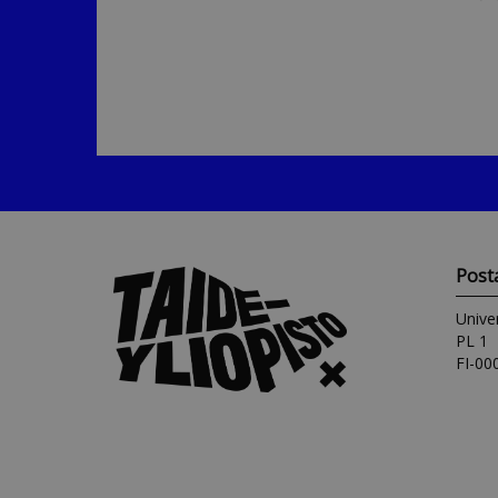
Post
Univer
PL 1
FI-00