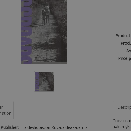
Product
Produ
Av
Price p
er
Descri
mation
Crossroad
näkemyksiä
Publisher:
Taideyliopiston Kuvataideakatemia