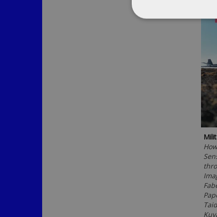
Mili
How 
Sens
thro
Ima
Fabe
Pap
Taid
Kuv