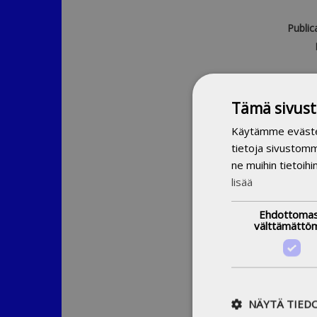
Public
Produ
Finn
Tämä sivust
cla
Käytämme evästeit
YSO
tietoja sivustom
Finnish
ne muihin tietoihi
lisää
Ehdottomas
välttämättö
NÄYTÄ TIED