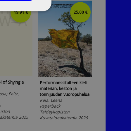
19,91 €
25,00 €
Counterpoints of
 of Shying a
Performanssitaiteen kieli –
Research
materian, keston ja
Concepts, Pract
ssa; Peltz,
toimijuuden vuoropuhelua
Demarcations f
Kela, Leena
Finnish Academ
k
Paperback
Aavaranta, Otso
iston
Taideyliopiston
Välimäki, Susan
akatemia 2025
Kuvataideakatemia 2026
Paperback
Taideyliopiston