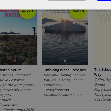
25,00 €
19,91 €
The School
tarized Nature
Unfolding Island Ecologies
Way
Drones Infiltrated
Bhowmik, Samir; Kivinen,
Coffin, Aly
itive Ecologies
Kati; de la Torre, Blanca
Daniel
ugh the Anticipatory
Paperback
Paperbac
ginaries of Cinema
Taideyliopiston
Taideyliop
r, Jack
Kuvataideakatemia 2025
Kuvataide
erback
eyliopiston
ataideakatemia 2026