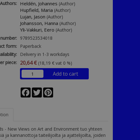
Authors:
Heldén, Johannes
(Author)
Hupfield, Maria
(Author)
Lujan, Jason
(Author)
Johansson, Hanna
(Author)
Yli-Vakkuri, Eero
(Author)
 number:
9789523534018
ct form:
Paperback
ailability:
Delivery in 1-3 workdays
er piece:
20,64 €
(18,19 € vat 0 %)
Add to cart
Facebook
Twitter
Pinterest
ption
s - New Views on Art and Environment tuo yhteen
 ja kannanottoja taiteilijoilta ja ajattelijoilta, joiden