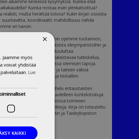
telee aikamme keskeisiä kysymyksiä. Kuinka elää
n aikakaudella? Kuinka nostaa esiin ylenkatsottua?
a realisti, mutta herättää toivoa? Kukin kirjan osioista
, suuntaviitta, koordinaatti: mahdollisuus nähdä
mme eri tavoin.
×
n sopiva kielikuva ajalle, jolloin opimme tuotannon,
n ja matkustamisen vaikutuksista elinympäristöihin ja
meihin. Crossroads peräänkuuluttaa
in. Jaamme myös
naalisia kategorioita kyseenalaistavaa tutkiskelua,
auttaa moninaisia maailmassa olemisen tapoja.
a voivat yhdistää
taa pohtimaan ympäristön ja taiteen välisiä
 palveluitaan.
Lue
elastisesti ja oletettuja rajoja testaillen.
s on moniääninen vuoropuhelu eritaustaisten
oiminnalliset
n välillä - kokoelma uusia ja uudelleen kontekstoituja
 sekä Suomessa ja Yhdysvalloissa toimivien
iden ja organisaatioiden projekteja. Kirja on toteutettu
w Yorkin kulttuuri-instituutin ja Taideyliopiston
akatemian yhteistyönä.
ÄKSY KAIKKI