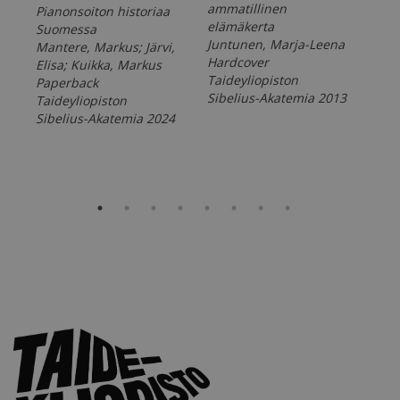
ammatillinen
län
Pianonsoiton historiaa
elämäkerta
tai
Suomessa
Juntunen, Marja-Leena
arv
Mantere, Markus; Järvi,
Hardcover
suo
Elisa; Kuikka, Markus
Taideyliopiston
mus
Paperback
Sibelius-Akatemia 2013
kor
Taideyliopiston
Nuñ
Sibelius-Akatemia 2024
Pap
Tai
Sib