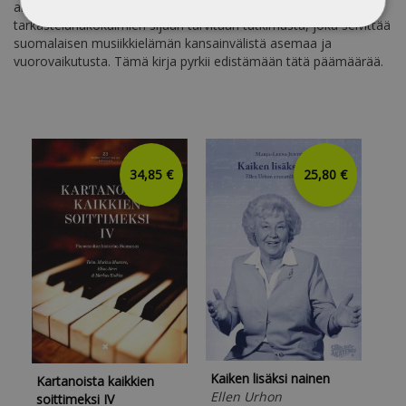
alussa. Aiempien nationalististen ja teleologisten
tarkastelunäkökulmien sijaan tarvitaan tutkimusta, joka selvittää
suomalaisen musiikkielämän kansainvälistä asemaa ja
vuorovaikutusta. Tämä kirja pyrkii edistämään tätä päämäärää.
34,85 €
25,80 €
Kaiken lisäksi nainen
Onk
Kartanoista kaikkien
Ellen Urhon
Näk
soittimeksi IV