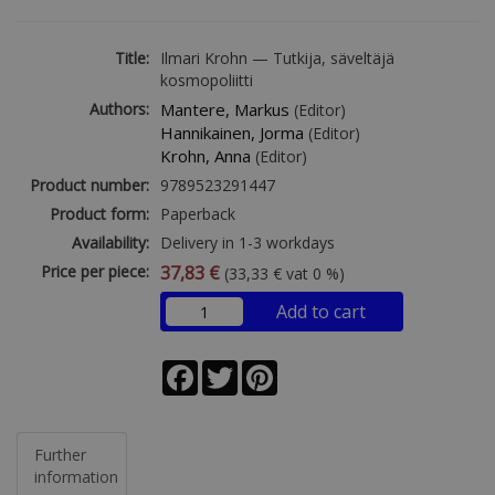
Title:
Ilmari Krohn — Tutkija, säveltäjä
kosmopoliitti
Authors:
Mantere, Markus
(Editor)
Hannikainen, Jorma
(Editor)
Krohn, Anna
(Editor)
Product number:
9789523291447
Product form:
Paperback
Availability:
Delivery in 1-3 workdays
Price per piece:
37,83 €
(33,33 € vat 0 %)
Add to cart
Facebook
Twitter
Pinterest
Further
information