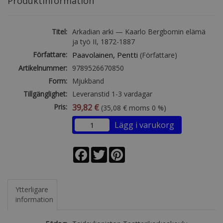
Produktinformation
Titel:
Arkadian arki — Kaarlo Bergbomin elämä
ja työ II, 1872-1887
Författare:
Paavolainen, Pentti
(Författare)
Artikelnummer:
9789526670850
Form:
Mjukband
Tillgänglighet:
Leveranstid 1-3 vardagar
Pris:
39,82 €
(35,08 € moms 0 %)
Lägg i varukorg
Facebook
Twitter
Pinterest
Ytterligare
information