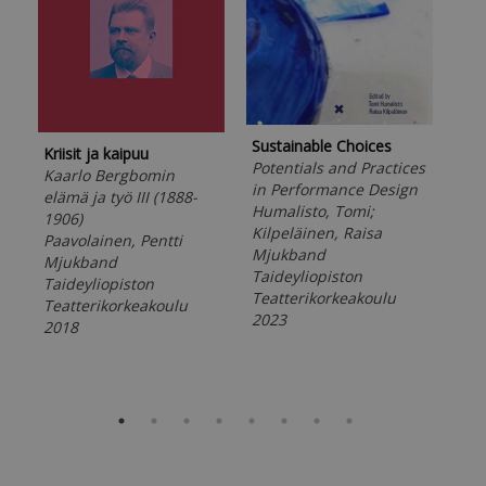
Sustainable Choices
Mur
Kriisit ja kaipuu
Potentials and Practices
Ant
Kaarlo Bergbomin
in Performance Design
suo
elämä ja työ III (1888-
Humalisto, Tomi;
tea
1906)
Kilpeläinen, Raisa
Ans
Paavolainen, Pentti
Mjukband
Mj
Mjukband
Taideyliopiston
Tai
Taideyliopiston
Teatterikorkeakoulu
Tea
Teatterikorkeakoulu
2023
201
2018