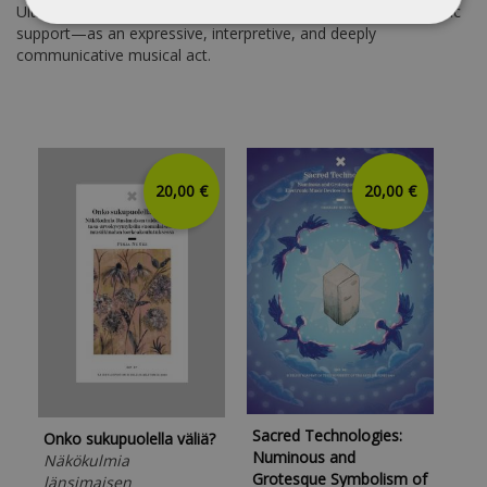
Ultimately, this study positions comping as more than rhythmic
support—as an expressive, interpretive, and deeply
communicative musical act.
20,00 €
20,00 €
Sacred Technologies:
Onko sukupuolella väliä?
The
Numinous and
Näkökulmia
Inc
Grotesque Symbolism of
länsimaisen
Mus