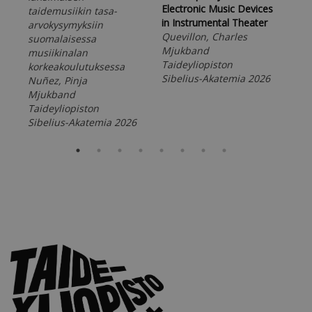
Electronic Music Devices
taidemusiikin tasa-
Tuo
in Instrumental Theater
arvokysymyksiin
Mj
Quevillon, Charles
suomalaisessa
Tai
Mjukband
musiikinalan
Sib
Taideyliopiston
korkeakoulutuksessa
Sibelius-Akatemia 2026
Nuñez, Pinja
Mjukband
Taideyliopiston
Sibelius-Akatemia 2026