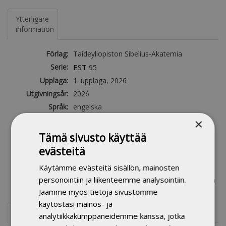
Ytterligare
information
Förlag:
Taideyliopiston Sibelius-Akatemia
Serie:
EST
95
Upplaga:
1. upplaga, 2026
Utgivningsår:
2026
Språk:
engelska
Antal sidor:
135
×
Produktgrupp:
Sibelius-Akademins publikationer
Tämä sivusto käyttää
Bibliotekssignum:
78.1 Musikforskning
evästeitä
Ämnesord:
comping, jazz drum comping,
Käytämme evästeitä sisällön, mainosten
accompaniment, musical form, musical
personointiin ja liikenteemme analysointiin.
dramaturgy, artistic research, improvisation
Jaamme myös tietoja sivustomme
käytöstäsi mainos- ja
Referat
analytiikkakumppaneidemme kanssa, jotka