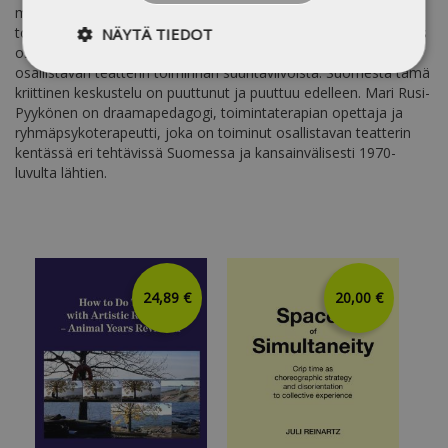
määrittelemättömästi kehittyvien käytäntöjen heterogeenisena
toimintakenttänä. Tämän motivoimana Rusi-Pyykösen tutkimus
NÄYTÄ TIEDOT
osallistuu moniääniseen, eettis-poliittiseen keskusteluun
osallistavan teatterin toiminnan suuntaviivoista. Suomesta tämä
kriittinen keskustelu on puuttunut ja puuttuu edelleen. Mari Rusi-
Pyykönen on draamapedagogi, toimintaterapian opettaja ja
ryhmäpsykoterapeutti, joka on toiminut osallistavan teatterin
kentässä eri tehtävissä Suomessa ja kansainvälisesti 1970-
luvulta lähtien.
24,89 €
20,00 €