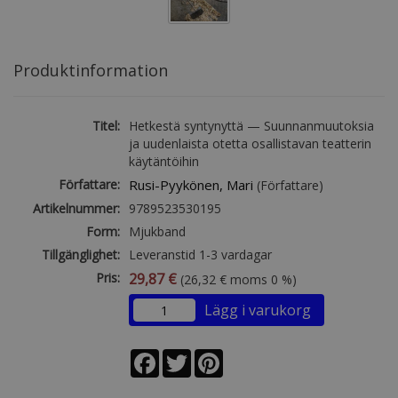
Produktinformation
Titel:
Hetkestä syntynyttä — Suunnanmuutoksia
ja uudenlaista otetta osallistavan teatterin
käytäntöihin
Författare:
Rusi-Pyykönen, Mari
(Författare)
Artikelnummer:
9789523530195
Form:
Mjukband
Tillgänglighet:
Leveranstid 1-3 vardagar
Pris:
29,87 €
(26,32 € moms 0 %)
Lägg i varukorg
Facebook
Twitter
Pinterest