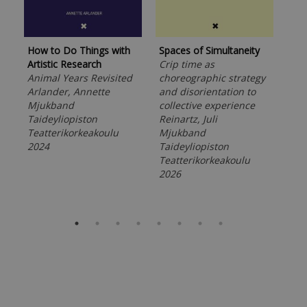
Näy
Bre
Mj
Tai
How to Do Things with
Spaces of Simultaneity
Tea
Artistic Research
Crip time as
201
Animal Years Revisited
choreographic strategy
Arlander, Annette
and disorientation to
Mjukband
collective experience
Taideyliopiston
Reinartz, Juli
Teatterikorkeakoulu
Mjukband
2024
Taideyliopiston
Teatterikorkeakoulu
2026