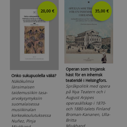
20,00 €
35,00 €
Operan som trojansk
Ele
häst för en inhemsk
Onko sukupuolella väliä?
Com
teateridé i Helsingfors.
Näkökulmia
mus
Språkpolitik med opera
länsimaisen
dra
på Nya Teatern och i
taidemusiikin tasa-
Luk
August Arppes
arvokysymyksiin
Mj
operasällskap i 1870-
suomalaisessa
Tai
och 1880-talets Finland
musiikinalan
Sib
Broman-Kananen, Ulla-
korkeakoulutuksessa
Britta
Nuñez, Pinja
Mjukband
Mjukband