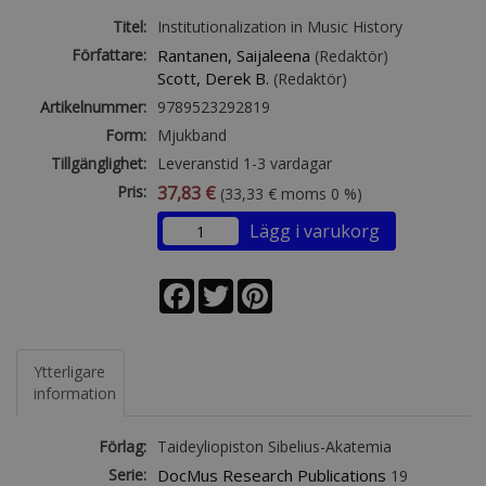
Titel:
Institutionalization in Music History
Författare:
Rantanen, Saijaleena
(Redaktör)
Scott, Derek B.
(Redaktör)
Artikelnummer:
9789523292819
Form:
Mjukband
Tillgänglighet:
Leveranstid 1-3 vardagar
Pris:
37,83 €
(33,33 € moms 0 %)
Lägg i varukorg
Facebook
Twitter
Pinterest
Ytterligare
information
Förlag:
Taideyliopiston Sibelius-Akatemia
Serie:
DocMus Research Publications
19