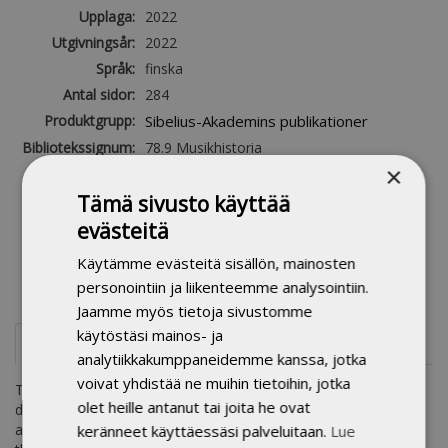
Upplaga:
2022
Utgivningsår:
2022
Språk:
finska
Antal sidor:
284
Produktgrupp:
Sibelius-Akademins publikationer
Bibliotekssignum:
78.9 Musikhistoria
×
ALLFO - Allmän
musiikinhistoria
musiikki
,
,
finländsk
institutionaalistuminen
Tämä sivusto käyttää
ontologi:
evästeitä
Ämnesord:
history of music, institutionalization of
music, colonialism, musical practices,
Käytämme evästeitä sisällön, mainosten
musical institutions
personointiin ja liikenteemme analysointiin.
Jaamme myös tietoja sivustomme
käytöstäsi mainos- ja
Referat
analytiikkakumppaneidemme kanssa, jotka
voivat yhdistää ne muihin tietoihin, jotka
This volume provides new insights into the impact of the
olet heille antanut tai joita he ovat
development of institutionalization on music, musical practices,
and society at large. It is divided into three thematic sections,
keränneet käyttäessäsi palveluitaan.
Lue