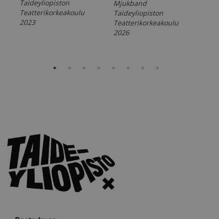
Taideyliopiston
Mjukband
Tai
Teatterikorkeakoulu
Taideyliopiston
Tea
2023
Teatterikorkeakoulu
201
2026