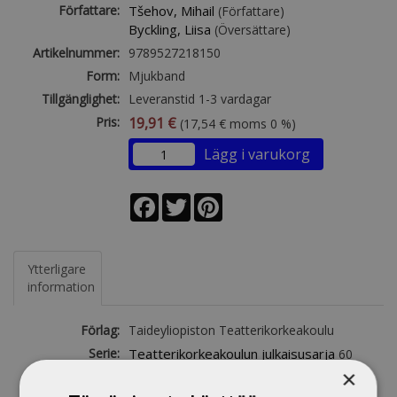
Författare:
Tšehov, Mihail
(Författare)
Byckling, Liisa
(Översättare)
Artikelnummer:
9789527218150
Form:
Mjukband
Tillgänglighet:
Leveranstid 1-3 vardagar
Pris:
19,91 €
(17,54 € moms 0 %)
Lägg i varukorg
Facebook
Twitter
Pinterest
Ytterligare
information
Förlag:
Taideyliopiston Teatterikorkeakoulu
Serie:
Teatterikorkeakoulun julkaisusarja
60
×
Upplaga:
2017