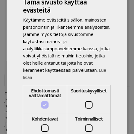
Tämä sivusto käyttää
Utgivningsår:
2017
evästeitä
Språk:
finska
Antal sidor:
188
Käytämme evästeitä sisällön, mainosten
Produktgrupp:
Teaterhögskolans publikationer
personointiin ja liikenteemme analysointiin.
Bibliotekssignum:
77.11 Teaterarbete
Jaamme myös tietoja sivustomme
ALLFO - Allmän
näyttelijät
näytteleminen
menetelmät
,
,
,
käytöstäsi mainos- ja
finländsk
teoriat
taideteoriat
roolit
ilmaisu
,
,
,
,
analytiikkakumppaneidemme kanssa, jotka
ontologi:
teatteritaide
henkilöhistoria
,
voivat yhdistää ne muihin tietoihin, jotka
Ämnesord:
näytteleminen, taide, tekniikka, teoria
olet heille antanut tai joita he ovat
keränneet käyttäessäsi palveluitaan.
Lue
lisää
Referat
Ehdottomasti
Suorituskyvylliset
Teos Näyttelijän tekniikasta on Mihail Tšehovin testamentti,
välttämättömät
johon hän kokosi elämänmittaisen ajattelun ja käytännön
harjoituksensa, näytelmäanalyysejä, pohdintaansa taiteesta ja
esteettisistä kategorioista sekä näyttelijän missiosta. Teoksen
on nyt ensi kertaa suomentanut dosentti Liisa Byckling, joka on
Kohdentavat
Toiminnalliset
julkaissut myös väitöskirjan ja tutkimuksia Mihail Tšehovista
useilla kielillä.