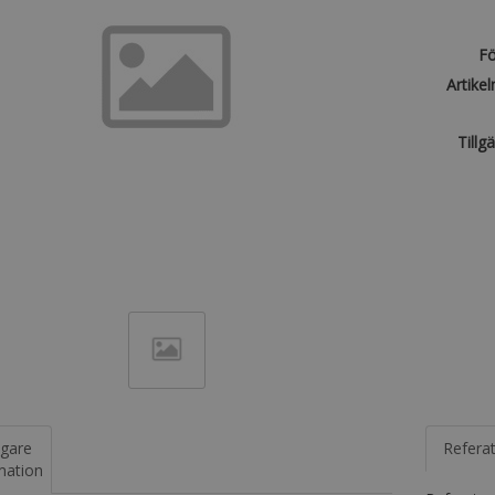
Fö
Artike
Tillg
igare
Refera
mation