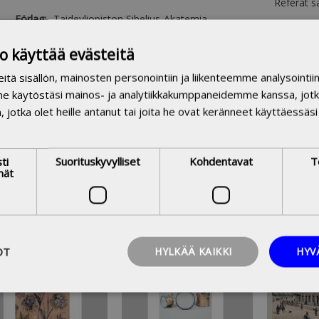
Referat s
Förlag:
Taideyliopiston Sibelius-Akatemia
Serie:
Sibelius-Akatemian kansanmusiikin
o käyttää evästeitä
osaston oppimateriaalituotantoa.o
3
Upplaga:
1999
ä sisällön, mainosten personointiin ja liikenteemme analysointi
Språk:
finska
me käytöstäsi mainos- ja analytiikkakumppaneidemme kanssa, jotk
ntal sidor:
50
n, jotka olet heille antanut tai joita he ovat keränneet käyttäessäsi
duktgrupp:
Sibelius-Akademins publikationer
ekssignum:
78.4 Traditionell musik. Folkmusik
ti
Suorituskyvylliset
Kohdentavat
T
mät
20,00 €
20,00 €
OT
HYLKÄÄ KAIKKI
HYV