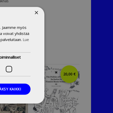
aknas
×
in. Jaamme myös
a voivat yhdistää
 palveluitaan.
Lue
oiminnalliset
35,00 €
20,00 €
ÄKSY KAIKKI