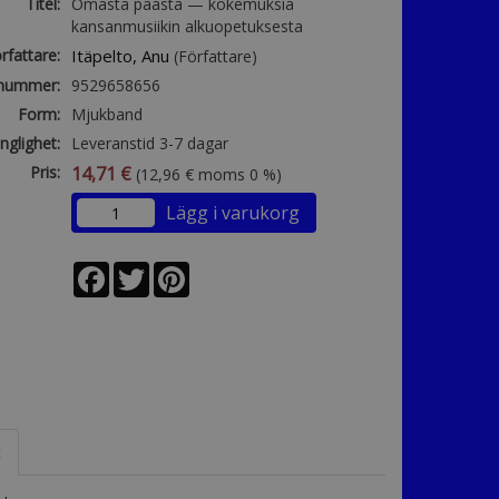
Titel:
Omasta päästä — kokemuksia
kansanmusiikin alkuopetuksesta
rfattare:
Itäpelto, Anu
(Författare)
lnummer:
9529658656
Form:
Mjukband
änglighet:
Leveranstid 3-7 dagar
Pris:
14,71 €
(12,96 € moms 0 %)
Lägg i varukorg
Facebook
Twitter
Pinterest
t