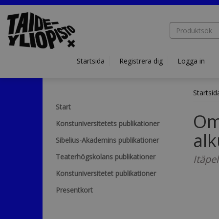
Hyppää pääsisältöön
Startsida
Registrera dig
Logga in
Startsid
Start
Om
Konstuniversitetets publikationer
al
Sibelius-Akademins publikationer
Teaterhögskolans publikationer
Itäpe
Konstuniversitetet publikationer
Presentkort