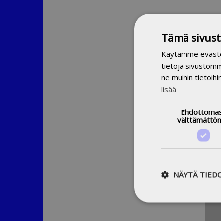
Tämä sivust
Käytämme evästeit
tietoja sivustom
A
ne muihin tietoihi
Pro
lisää
Bibliot
Ehdottomas
välttämättö
NÄYTÄ TIED