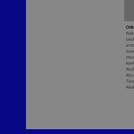
Onko
Näk
taid
arv
suo
mus
kor
Nuñe
Mju
Taid
Aka