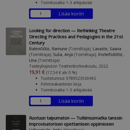
Toimitusaika 1-3 arkipäivää
Lisää koriin
Looking for direction — Rethinking Theatre
Directing Practices and Pedagogies in the 21st
Century
Balevičiūtė, Ramunė
(Toimittaja);
Lavaste, Saana
(Toimittaja);
Suša, Anja
(Toimittaja);
Þorleifsdóttir,
Una
(Toimittaja)
Taideyliopiston Teatterikorkeakoulu, 2022
Arvonlisäverollinen hinta
Arvonlisäveroton hinta
19,91 €
(17,54 € alv 0 %)
Tuotetunnus 9789523530492
Pehmeäkantinen kirja
Toimitusaika 1-3 arkipäivää
Lisää koriin
Ruotuun taipumaton — Tutkimusmatka tanssin
improvisatorisen opettamisen oppimiseen
Valkeemäki, Anita
(Kirjoittaja)