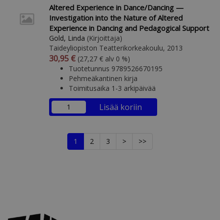
Altered Experience in Dance/Dancing —
Investigation into the Nature of Altered
Experience in Dancing and Pedagogical Support
Gold, Linda
(Kirjoittaja)
Taideyliopiston Teatterikorkeakoulu, 2013
Arvonlisäverollinen hinta
Arvonlisäveroton hinta
30,95 €
(27,27 € alv 0 %)
Tuotetunnus 9789526670195
Pehmeäkantinen kirja
Toimitusaika 1-3 arkipäivää
Lisää koriin
1
2
3
>
>>