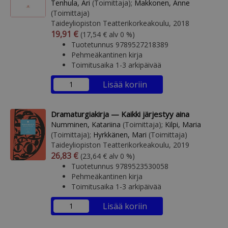
Tenhula, Ari
(Toimittaja);
Makkonen, Anne
(Toimittaja)
Taideyliopiston Teatterikorkeakoulu, 2018
Arvonlisäverollinen hinta
Arvonlisäveroton hinta
19,91 €
(17,54 € alv 0 %)
Tuotetunnus 9789527218389
Pehmeäkantinen kirja
Toimitusaika 1-3 arkipäivää
Lisää koriin
Dramaturgiakirja — Kaikki järjestyy aina
Numminen, Katariina
(Toimittaja);
Kilpi, Maria
(Toimittaja);
Hyrkkänen, Mari
(Toimittaja)
Taideyliopiston Teatterikorkeakoulu, 2019
Arvonlisäverollinen hinta
Arvonlisäveroton hinta
26,83 €
(23,64 € alv 0 %)
Tuotetunnus 9789523530058
Pehmeäkantinen kirja
Toimitusaika 1-3 arkipäivää
Lisää koriin