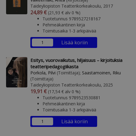
Taideyliopiston Teatterikorkeakoulu, 2017
Arvonlisäverollinen hinta
Arvonlisäveroton hinta
24,89 €
(21,93 € alv 0 %)
Tuotetunnus 9789527218167
Pehmeäkantinen kirja
Toimitusaika 1-3 arkipäivää
Lisää koriin
Esitys, vuorovaikutus, hiljaisuus – kirjoituksia
teatteripedagogiikasta
Porkola, Pilvi
(Toimittaja);
Saastamoinen, Riku
(Toimittaja)
Taideyliopiston Teatterikorkeakoulu, 2025
Arvonlisäverollinen hinta
Arvonlisäveroton hinta
19,91 €
(17,54 € alv 0 %)
Tuotetunnus 9789523530881
Pehmeäkantinen kirja
Toimitusaika 1-3 arkipäivää
Lisää koriin