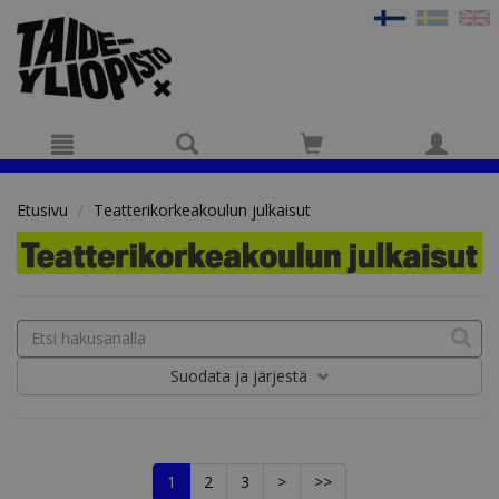
Hyppää pääsisältöön
Etusivu
Teatterikorkeakoulun julkaisut
Suodata
ja järjestä
1
2
3
>
>>