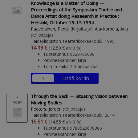
Knowledge is a Matter of Doing —
Proceedings of the Symposium Thetre and
Dance Artist doing Resaearch in Practice :
Helsinki, October 13-15 1994
Paavolainen, Pentti
(Kirjoittaja);
Ala-Korpela, Anu
(Kirjoittaja)
Taideyliopiston Teatterikorkeakoulu, 1995
Arvonlisäverollinen hinta
Arvonlisäveroton hinta
14,19 €
(12,50 € alv 0 %)
Tuotetunnus 9529765096
Pehmeäkantinen kirja
Toimitusaika 1-3 arkipäivää
Lisää koriin
Through the Back — Situating Vision between
Moving Bodies
Peeters, Jeroen
(Kirjoittaja)
Taideyliopiston Teatterikorkeakoulu, 2014
Arvonlisäverollinen hinta
Arvonlisäveroton hinta
16,51 €
(14,55 € alv 0 %)
Tuotetunnus 9789526670386
Pehmeäkantinen kirja