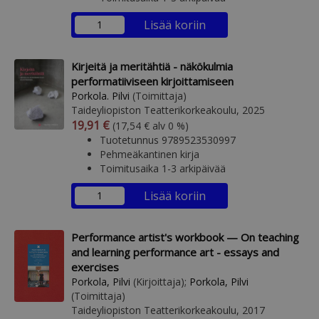
Lisää koriin
Kirjeitä ja meritähtiä - näkökulmia
performatiiviseen kirjoittamiseen
Porkola. Pilvi
(Toimittaja)
Taideyliopiston Teatterikorkeakoulu, 2025
Arvonlisäverollinen hinta
Arvonlisäveroton hinta
19,91 €
(17,54 € alv 0 %)
Tuotetunnus 9789523530997
Pehmeäkantinen kirja
Toimitusaika 1-3 arkipäivää
Lisää koriin
Performance artist's workbook — On teaching
and learning performance art - essays and
exercises
Porkola, Pilvi
(Kirjoittaja);
Porkola, Pilvi
(Toimittaja)
Taideyliopiston Teatterikorkeakoulu, 2017