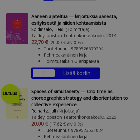
Ääneen ajateltua — kirjoituksia äänestä,
esityksestä ja niiden kohtaamisista
Soidinsalo, Heidi
(Toimittaja)
Taideyliopiston Teatterikorkeakoulu, 2014
Arvonlisäverollinen hinta
Arvonlisäveroton hinta
22,70 €
(20,00 € alv 0 %)
Tuotetunnus 9789526670294
Pehmeäkantinen kirja
Toimitusaika 1-3 arkipäivää
Lisää koriin
Spaces of Simultaneity — Crip time as
Uutuus
choreographic strategy and disorientation to
collective experience
Reinartz, Juli
(Kirjoittaja)
Taideyliopiston Teatterikorkeakoulu, 2026
Arvonlisäverollinen hinta
Arvonlisäveroton hinta
20,00 €
(17,62 € alv 0 %)
Tuotetunnus 9789523531024
Pehmeäkantinen kirja