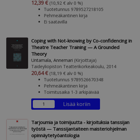
Arvonlisäverollinen hinta
Arvonlisäveroton hinta
12,39 €
(10,92 € alv 0 %)
Tuotetunnus 9789527218105
Pehmeäkantinen kirja
Ei saatavilla
Coping with Not-knowing by Co-confidencing in
Theatre Teacher Training — A Grounded
Theory
Untamala, Annemari
(Kirjoittaja)
Taideyliopiston Teatterikorkeakoulu, 2014
Arvonlisäverollinen hinta
Arvonlisäveroton hinta
20,64 €
(18,19 € alv 0 %)
Tuotetunnus 9789526670348
Pehmeäkantinen kirja
Toimitusaika 1-3 arkipäivää
Lisää koriin
Tarjoumia ja toimijuutta - kirjoituksia tanssijan
työstä — Tanssijantaiteen maisteriohjelman
opinnäytetyöantologia