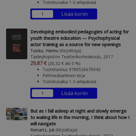
Toimitusaika 1-3 arkipäivää
Lisää koriin
Developing embodied pedagogies of acting for
youth theatre education — Psychophysical
actor training as a source for new openings
Tuisku, Hannu
(Kirjoittaja)
Taideyliopiston Teatterikorkeakoulu, 2017
Arvonlisäverollinen hinta
Arvonlisäveroton hinta
29,87 €
(26,32 € alv 0 %)
Tuotetunnus 9789526670942
Pehmeäkantinen kirja
Toimitusaika 1-3 arkipäivää
Lisää koriin
But as I fall asleep at night and slowly emerge
to waking life in the morning, I think about how I
will navigate
Reinartz, Juli
(Kirjoittaja)
Taideyliopiston Teatterikorkeakoulu, 2022