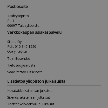
Postiosoite
Taideyliopisto
PL 1
00097 Taideyliopisto
Verkkokaupan asiakaspalvelu
Storia Oy
Puh. 010 345 1520
Ota yhteyttä
Toimitusehdot
Tietosuojaseloste
Saavutettavuusseloste
Lisätietoa yliopiston julkaisuista
Kuvataideakatemian julkaisut
Sibelius-akatemian julkaisut
Teatterikorkeakoulun julkaisut