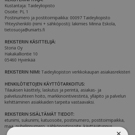
Kustantaja: Taideyliopisto
Osoite: PL 1
Postinumero ja postitoimipaikka: 00097 Taideyliopisto
Yhteyshenkilö (nimi + sähköposti): lakimies Minna Eskola,
tietosuoja@uniarts.fi
REKISTERIN KÄSITTELIJÄ:
Storia Oy
Hakakalliontie 10
05460 Hyvinkää
REKISTERIN NIMI:
Taideyliopiston verkkokaupan asiakasrekisteri
HENKILÖTIETOJEN KÄYTTÖTARKOITUS:
Tilauksen käsittely, laskutus ja perintä, asiakas- ja
palvelusuhteen hoito, markkinointiviestintä, ylläpito ja palvelun
kehittäminen asiakkaiden tarpeita vastaavaksi.
REKISTERIN SISÄLTÄMÄT TIEDOT:
etunimi, sukunimi, katuosoite, postinumero, postitoimipaikka,
maa, puhelinnumero, sähköpostiosoite, käyttäjätunnus.
×