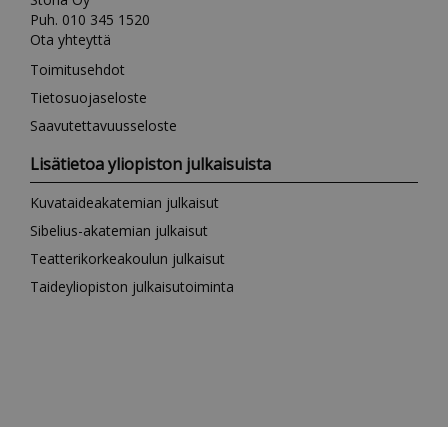
Puh. 010 345 1520
Ota yhteyttä
Toimitusehdot
Tietosuojaseloste
Saavutettavuusseloste
Lisätietoa yliopiston julkaisuista
Kuvataideakatemian julkaisut
Sibelius-akatemian julkaisut
Teatterikorkeakoulun julkaisut
Taideyliopiston julkaisutoiminta