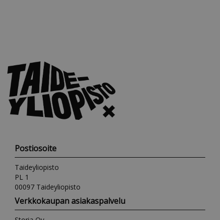
Postiosoite
Taideyliopisto
PL 1
00097 Taideyliopisto
Verkkokaupan asiakaspalvelu
Storia Oy