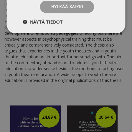
pedagogies of acting provide such an alternative. This thesis
HYLKÄÄ KAIKKI
also stresses the importance of delineating workable and
applicable terminology for training acting, both in youth theatre
education and professional actor training. The traditions of
NÄYTÄ TIEDOT
psychophysical actor training provide a basis for the
development of embodied pedagogies of acting but there are
however aspects in psychophysical training that must be
critically and comprehensively considered. The thesis also
argues that experiences in the youth theatres and in youth
theatre education are important for personal growth. The aim
of the commentary at hand is not to address youth theatre
education in a wider sense besides the methods of acting used
in youth theatre education. A wider scope to youth theatre
education is provided in the original publications of this thesis.
24,89 €
20,64 €