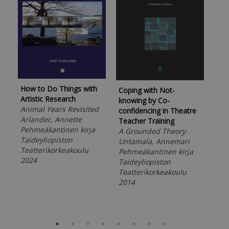
How to Do Things with
Spa
Coping with Not-
Artistic Research
Cri
knowing by Co-
Animal Years Revisited
cho
confidencing in Theatre
Arlander, Annette
and
Teacher Training
Pehmeäkantinen kirja
col
A Grounded Theory
Taideyliopiston
Rei
Untamala, Annemari
Teatterikorkeakoulu
Peh
Pehmeäkantinen kirja
2024
Tai
Taideyliopiston
Tea
Teatterikorkeakoulu
202
2014