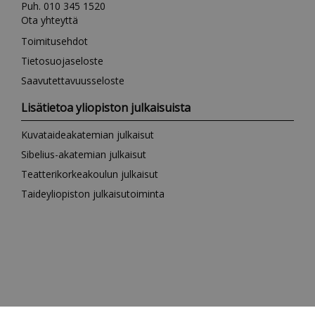
Puh. 010 345 1520
Ota yhteyttä
Toimitusehdot
Tietosuojaseloste
Saavutettavuusseloste
Lisätietoa yliopiston julkaisuista
Kuvataideakatemian julkaisut
Sibelius-akatemian julkaisut
Teatterikorkeakoulun julkaisut
Taideyliopiston julkaisutoiminta