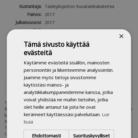
Kustantaja:
Taideyliopiston Kuvataideakatemia
Painos:
2017
Julkaisuvuosi:
2017
Kieli:
englanti
×
Sivumäärä:
441
Tämä sivusto käyttää
Tuoteryhmät:
Kuvataideakatemian julkaisut
evästeitä
Kirjastoluokka:
70 TAIDE. TAIDEHISTORIA
Käytämme evästeitä sisällön, mainosten
Avainsanat:
artistic research doctoral dissertation
väitöskirja
personointiin ja liikenteemme analysointiin.
Jaamme myös tietoja sivustomme
käytöstäsi mainos- ja
Esittelyteksti
analytiikkakumppaneidemme kanssa, jotka
voivat yhdistää ne muihin tietoihin, jotka
The doctoral dissertation explores the act of filming, being
olet heille antanut tai joita he ovat
filmed and viewing film in the context of everyday life. Kantonen
keränneet käyttäessäsi palveluitaan.
Lue
began the journey described here in a state of confusion with
more than 1000 hours of home video diary material shot since
lisää
1990. Together with his family Kantonen set off to show video
clips to audiences in Finland, Estonia, Poland, Southeast Asia
Ehdottomasti
Suorituskyvylliset