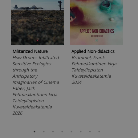
Cou
Applied Non-didactics
Militarized Nature
Res
Brümmel, Frank
How Drones Infiltrated
Con
Pehmeäkantinen kirja
Sensitive Ecologies
and
Taideyliopiston
through the
the
Kuvataideakatemia
Anticipatory
Aav
2024
Imaginaries of Cinema
Väl
Faber, Jack
Peh
Pehmeäkantinen kirja
Tai
Taideyliopiston
Kuv
Kuvataideakatemia
202
2026