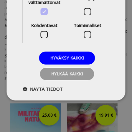
and Mexico, asking for advice from people of various cultures
välttämättömät
and occupations on how to interpret and edit the material. This
performance was inspired by Jean Rouch's method of shared
anthropology, which involved showing a raw edit to those filmed
Kohdentavat
Toiminnalliset
and taking into account their comments during the final edit.
However, Kantonen does not intend to arrive at a finalised video
diary. The method, generational filming, created together with
Lea Kantonen, involves a potentially endless process of
sedimentation, where each generation comments on earlier
generations. Every screening circle demands a new reflexive and
HYVÄKSY KAIKKI
inclusive edition. This book, which functions as yet another
layer, describes the method from the viewpoints of artistic
research, socially engaged art, visual anthropology, and film
HYLKÄÄ KAIKKI
studies.
NÄYTÄ TIEDOT
25,00 €
19,91 €