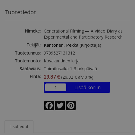
Tuotetiedot
Nimeke:
Generational Filming — A Video Diary as
Experimental and Participatory Research
Tekijät:
Kantonen, Pekka
(Kirjoittaja)
Tuotetunnus:
9789527131312
Tuotemuoto:
Kovakantinen kirja
Saatavuus:
Toimitusaika 1-3 arkipäivää
Hinta:
29,87 €
(26,32 € alv 0 %)
Lisää koriin
Facebook
Twitter
Pinterest
Lisätiedot