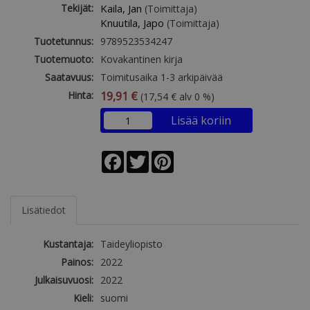
Tekijät:
Kaila, Jan
(Toimittaja)
Knuutila, Japo
(Toimittaja)
Tuotetunnus:
9789523534247
Tuotemuoto:
Kovakantinen kirja
Saatavuus:
Toimitusaika 1-3 arkipäivää
Hinta:
19,91 €
(17,54 € alv 0 %)
Lisää koriin
Facebook
Twitter
Pinterest
Lisätiedot
Kustantaja:
Taideyliopisto
Painos:
2022
Julkaisuvuosi:
2022
Kieli:
suomi