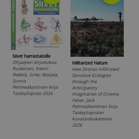
Siivet harrastuksille
Ohjaajien kirjoituksia
Militarized Nature
Spa
Ruokonen, Inkeri;
How Drones Infiltrated
Cri
Pekkilä, Sirke; Maijala,
Sensitive Ecologies
cho
Sunna
through the
and
Pehmeäkantinen kirja
Anticipatory
col
Taideyliopisto 2024
Imaginaries of Cinema
Rei
Faber, Jack
Peh
Pehmeäkantinen kirja
Tai
Taideyliopiston
Tea
Kuvataideakatemia
202
2026