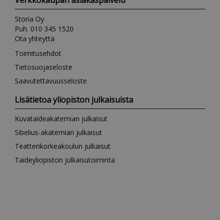
Verkkokaupan asiakaspalvelu
Storia Oy
Puh. 010 345 1520
Ota yhteyttä
Toimitusehdot
Tietosuojaseloste
Saavutettavuusseloste
Lisätietoa yliopiston julkaisuista
Kuvataideakatemian julkaisut
Sibelius-akatemian julkaisut
Teatterikorkeakoulun julkaisut
Taideyliopiston julkaisutoiminta