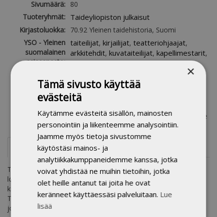
Sivumäärä:
80
Tuoteryhmät:
Taideyliopiston julkaisut
Kirjastoluokka:
70.92 Yleinen taidehistoria, Suomi
YSO - Yleinen
taiteilijat
kirjailijat
teatteriohjaajat
,
,
,
suomalainen
arkkitehdit
kuvataiteilijat
kapellimestarit
,
,
,
asiasanasto:
tanssijat
kirjallisuus
kuvataide
,
,
,
×
teatteritaide
arkkitehtuuri
musiikki
,
,
,
Tämä sivusto käyttää
tanssi
taiteilijuus
taiteellinen työ
,
,
,
merkitys (tärkeys)
kokemukset
,
evästeitä
Avainsanat:
taiteellinen tutkimus, valokuvataide, taide,
Käytämme evästeitä sisällön, mainosten
musiikki, kirjallisuus, maalaus, esittävä taide
personointiin ja liikenteemme analysointiin.
Jaamme myös tietoja sivustomme
Esittelyteksti
käytöstäsi mainos- ja
analytiikkakumppaneidemme kanssa, jotka
Taiteesta ja taiteilijoista, tekemisen prosesseista ja
voivat yhdistää ne muihin tietoihin, jotka
lopputulosten vaikuttavuudesta puhuvat yleensä tutkijat,
olet heille antanut tai joita he ovat
kriitikot, poliitikot, tämän ja tuonpuoleisen erikoisasiantuntijat.
keränneet käyttäessäsi palveluitaan.
Lue
Taiteilijan omille sanoille etsitään tulkitsijaa, kielenkääntäjää,
lisää
joka kertoo, mitä taiteilija itse asiassa tarkoittaa.