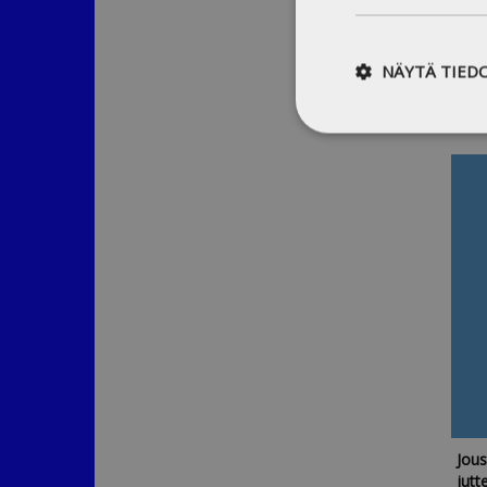
NÄYTÄ TIED
Jous
jutt