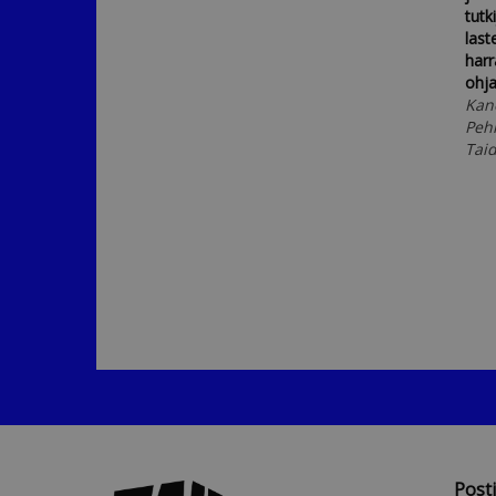
tutk
last
harr
ohja
Kan
Peh
Taid
Post