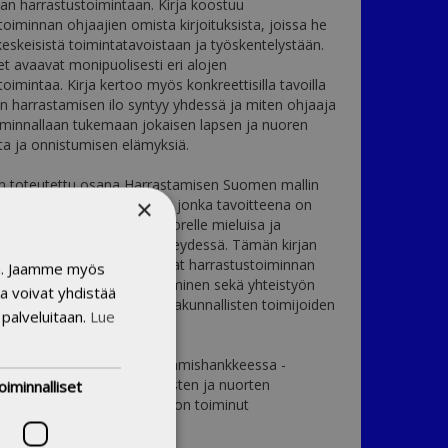
an harrastustoimintaan. Kirja koostuu
toiminnan ohjaajien omista kirjoituksista, joissa he
keskeisistä toimintatavoistaan ja työskentelystään.
set avaavat monipuolisesti eri alojen
oimintaa. Kirja kertoo myös konkreettisilla tavoilla
ten harrastamisen ilo syntyy yhdessä ja miten ohjaaja
iminnallaan tukemaan jokaisen lapsen ja nuoren
tta ja onnistumisen elämyksiä.
on toteutettu osana Harrastamisen Suomen mallin
×
allista kehittämistoimintaa, jonka tavoitteena on
aa jokaiselle lapselle ja nuorelle mieluisa ja
harrastus koulupäivän yhteydessä. Tämän kirjan
issa keskeisinä teemoina ovat harrastustoiminnan
in. Jaamme myös
t työtavat ja laadunkehittäminen sekä yhteistyön
a voivat yhdistää
n niin paikallisten kuin valtakunnallisten toimijoiden
 palveluitaan.
Lue
arrastamisen mallin kehittämishankkeessa -
en toiminnan perusteet lasten ja nuorten
oiminnalliset
toiminnassa koordinoijana on toiminut
piston Avoin kampus.