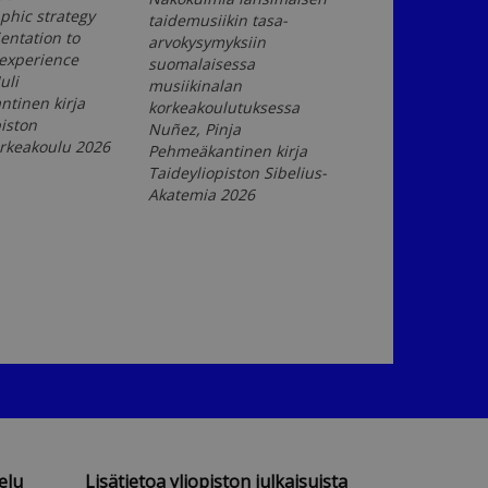
phic strategy
taidemusiikin tasa-
Sula, Maria
entation to
arvokysymyksiin
Pehmeäkantinen
 experience
suomalaisessa
Taideyliopisto 
uli
musiikinalan
tinen kirja
korkeakoulutuksessa
iston
Nuñez, Pinja
orkeakoulu 2026
Pehmeäkantinen kirja
Taideyliopiston Sibelius-
Akatemia 2026
elu
Lisätietoa yliopiston julkaisuista