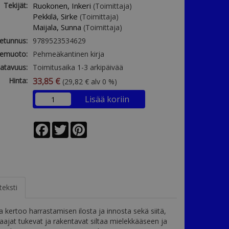
Tekijät:
Ruokonen, Inkeri
(Toimittaja)
Pekkilä, Sirke
(Toimittaja)
Maijala, Sunna
(Toimittaja)
etunnus:
9789523534629
emuoto:
Pehmeäkantinen kirja
atavuus:
Toimitusaika 1-3 arkipäivää
Hinta:
33,85 €
(29,82 € alv 0 %)
Lisää koriin
Facebook
Twitter
Pinterest
teksti
a kertoo harrastamisen ilosta ja innosta sekä siitä,
aajat tukevat ja rakentavat siltaa mielekkääseen ja