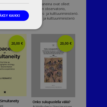
shankkeen yhteistyökumppaneina ovat olleet
ide- ja kulttuurikasvatuksen observatorio,
mitea sekä Suomen opetus- ja kulttuuriministeriö.
ÄKSY KAIKKI
en rahoittajana on Opetus- ja kulttuuriministeriö
20,00 €
20,00 €
Jäljen jälkeen
Kehittyvä taideo
opettajankoulut
Simultaneity
Onko sukupuolella väliä?
Pekkilä, Sirke; B
as
Näkökulmia länsimaisen
Mikael; Kairavuor