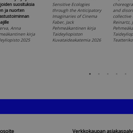
ijoiden suosituksia
Sensitive Ecologies
choreogra
en ja nuorten
through the Anticipatory
and disori
astustoiminnan
Imaginaries of Cinema
collective
ajille
Faber, Jack
Reinartz, J
erva, Anna
Pehmeäkantinen kirja
Pehmeäkan
meäkantinen kirja
Taideyliopiston
Taideyliop
eyliopisto 2025
Kuvataideakatemia 2026
Teatterik
iosoite
Verkkokaupan asiakaspalv