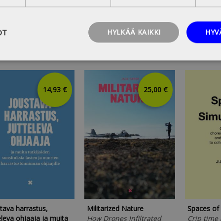
Kehittämi
Suomen ta
Olympiako
OT
HYLKÄÄ KAIKKI
HYV
Koulutuks
14,93 €
25,00 €
tava harrastus,
Militarized Nature
Spaces of 
eleva ohjaaja ja muita
How Drones Infiltrated
Crip time 