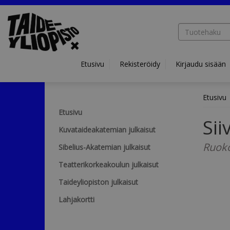
Hyppää pääsisältöön
Etusivu
Rekisteröidy
Kirjaudu sisään
Etusivu
Etusivu
Sii
Kuvataideakatemian julkaisut
Ruoko
Sibelius-Akatemian julkaisut
Teatterikorkeakoulun julkaisut
Taideyliopiston julkaisut
Lahjakortti