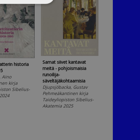
Samat siivet kantavat
tterin historia
Onko sukupuolell
meitä - pohjoismaisia
95
Näkökulmia län
runoilija-
 Aino
taidemusiikin ta
säveltäjäkohtaamisia
nen kirja
arvokysymyksiin
Djupsjöbacka, Gustav
iston Sibelius-
suomalaisessa
Pehmeäkantinen kirja
2024
musiikinalan
Taideyliopiston Sibelius-
korkeakoulutuk
Akatemia 2025
Nuñez, Pinja
Pehmeäkantinen
Taideyliopiston 
Akatemia 2026