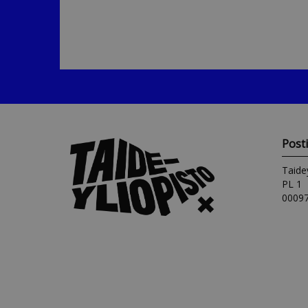
Post
Taide
PL 1
00097