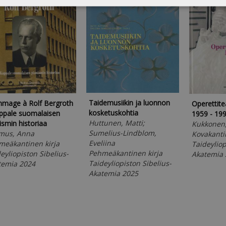
Taidemusiikin ja luonnon
mage à Rolf Bergroth
Operettitea
kosketuskohtia
ppale suomalaisen
1959 - 19
Huttunen, Matti;
ismin historiaa
Kukkonen,
Sumelius-Lindblom,
mus, Anna
Kovakanti
Eveliina
meäkantinen kirja
Taideyliop
Pehmeäkantinen kirja
eyliopiston Sibelius-
Akatemia 
Taideyliopiston Sibelius-
temia 2024
Akatemia 2025