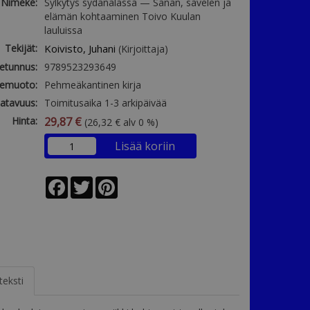
Nimeke:
Sylkytys sydänalassa — Sanan, sävelen ja
elämän kohtaaminen Toivo Kuulan
lauluissa
Tekijät:
Koivisto, Juhani
(Kirjoittaja)
etunnus:
9789523293649
emuoto:
Pehmeäkantinen kirja
atavuus:
Toimitusaika 1-3 arkipäivää
Hinta:
29,87 €
(26,32 € alv 0 %)
Lisää koriin
Facebook
Twitter
Pinterest
teksti