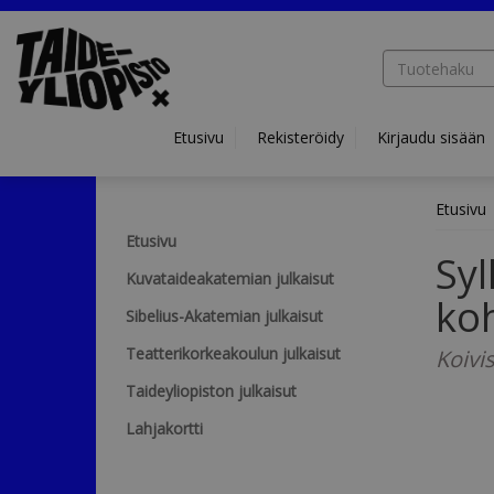
Hyppää pääsisältöön
Etusivu
Rekisteröidy
Kirjaudu sisään
Etusivu
Etusivu
Syl
Kuvataideakatemian julkaisut
koh
Sibelius-Akatemian julkaisut
Teatterikorkeakoulun julkaisut
Koivis
Taideyliopiston julkaisut
Lahjakortti