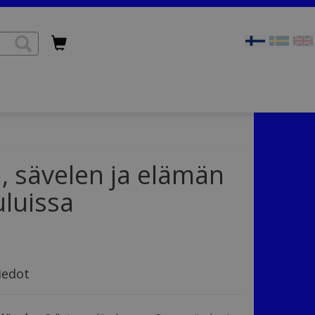
, sävelen ja elämän
luissa
iedot