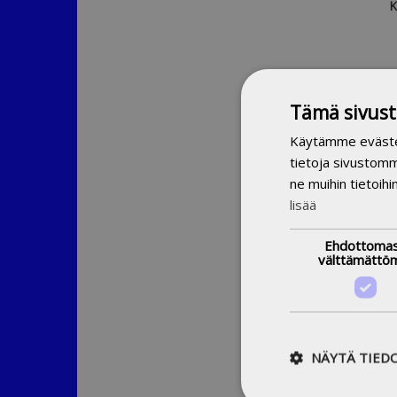
K
Jul
Tämä sivust
S
Käytämme evästeit
Tuo
tietoja sivustom
Kirj
ne muihin tietoihi
lisää
YSO
su
Ehdottomas
as
välttämättö
A
NÄYTÄ TIED