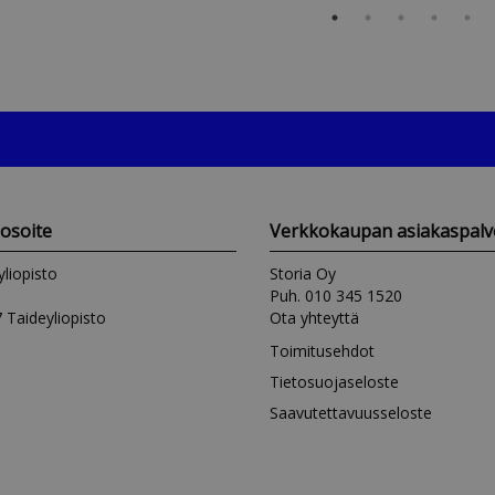
iosoite
Verkkokaupan asiakaspalv
yliopisto
Storia Oy
Puh. 010 345 1520
 Taideyliopisto
Ota yhteyttä
Toimitusehdot
Tietosuojaseloste
Saavutettavuusseloste