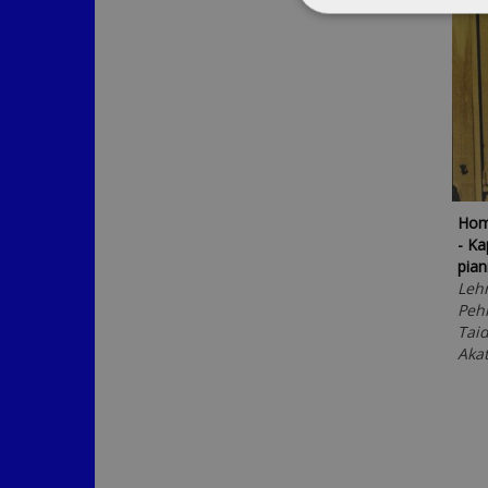
Hom
- Ka
pian
Leh
Peh
Taid
Aka