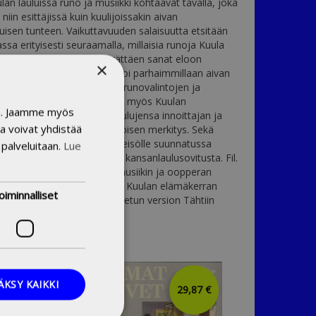
lan lauluissa runo ja musiikki kohtaavat tavalla, joka
niin esittäjissä kuin kuulijoissakin aivan
atuisen tunteen. Vaikuttavuuden salaisuutta etsitään
assa erityisesti seuraamalla, millaisia runoja Kuula
iten hän tulkitsi tekstiä herättäen sanat eloon
×
ohtia myöten, ja miten hän loi parhaimmillaan aivan
kityksiä. Tärkeänä tekijänä runovalintojen ja
en taustoissa nousevat esiin myös Kuulan
in. Jaamme myös
heet ja erityisesti hänen laulujensa innoittajan ja
a voivat yhdistää
en tulkitsijan Alma Silventoisen merkitys. Sekä
 ja pianisteille että suurelle yleisölle suunnatussa
 palveluitaan.
Lue
äsitellään 22 laulua sekä 12 kansanlaulusovitusta. Fil.
 Koivisto on kirjallisuuden, musiikin ja oopperan
joka on julkaissut 2008 Toivo Kuulan elämäkerran
oiminnalliset
tulehen kauan ja 2018 uudistetun version Tähtiin
.
ÄKSY KAIKKI
25,00 €
29,87 €