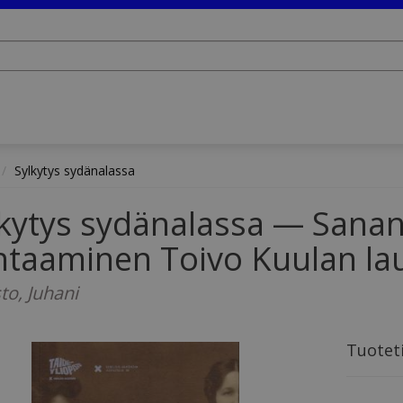
Sylkytys sydänalassa
kytys sydänalassa — Sanan
taaminen Toivo Kuulan lau
to, Juhani
Tuotet