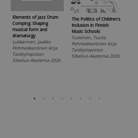
Ope
Elements of Jazz Drum
häs
The Politics of Children's
Comping: Shaping
tea
Inclusion in Finnish
musical form and
Spr
Music Schools
dramaturgy
på 
Tuovinen, Tuulia
Lukkarinen, Jaakko
Aug
Pehmeäkantinen kirja
Pehmeäkantinen kirja
ope
Taideyliopiston
Taideyliopiston
och
Sibelius-Akatemia 2026
Sibelius-Akatemia 2026
Bro
Bri
Peh
Tai
Sib