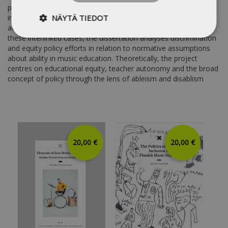
practice-led policy changes can be achieved through an
NÄYTÄ TIEDOT
innovative music notation system called Figurenotes and the
accommodation of teaching as context-sensitive. Through
these interlinked cases, the dissertation analyses discrimination
and equity policy efforts in relation to normative assumptions
about ability in music education. Theoretically, the project
centres on educational equity, teacher autonomy and the broad
concept of policy through the lens of ableism and disablism
20,00 €
20,00 €