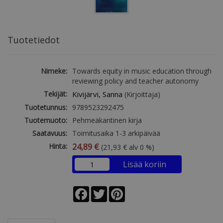
Tuotetiedot
Nimeke:
Towards equity in music education through
reviewing policy and teacher autonomy
Tekijät:
Kivijärvi, Sanna
(Kirjoittaja)
Tuotetunnus:
9789523292475
Tuotemuoto:
Pehmeäkantinen kirja
Saatavuus:
Toimitusaika 1-3 arkipäivää
Hinta:
24,89 €
(21,93 € alv 0 %)
Lisää koriin
Facebook
Twitter
Pinterest