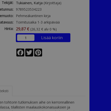
Tekijät:
Tukiainen, Katja
(Kirjoittaja)
etunnus:
9789523534223
emuoto:
Pehmeäkantinen kirja
atavuus:
Toimitusaika 1-3 arkipäivää
Hinta:
29,87 €
(26,32 € alv 0 %)
Lisää koriin
Facebook
Twitter
Pinterest
teksti
en tohtorin tutkimuksen aihe on kerronnallinen
ilassa, tilallisten maalauskokonaisuuksien ja