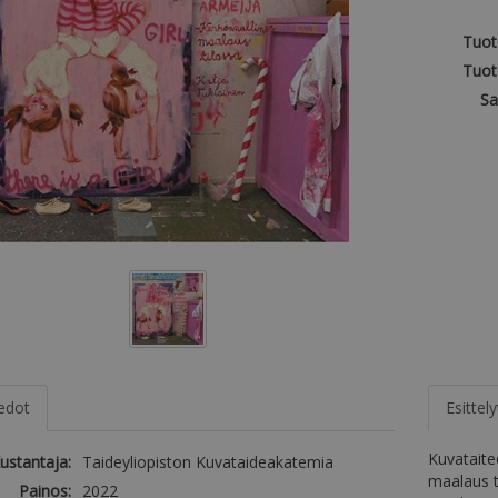
Tuot
Tuot
Sa
iedot
Esittely
Kuvataite
ustantaja:
Taideyliopiston Kuvataideakatemia
maalaus t
Painos:
2022