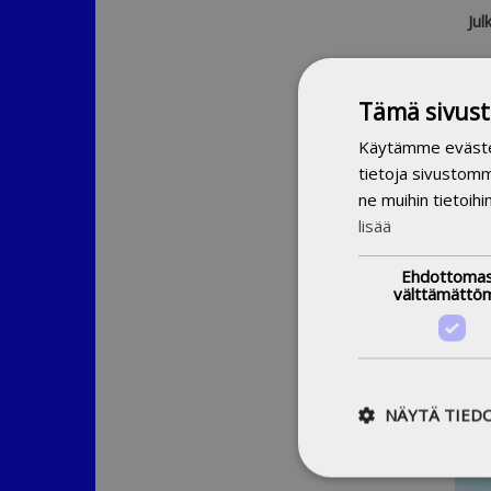
Jul
S
Tämä sivust
Tuo
Kirj
Käytämme evästeit
YSO
tietoja sivustom
su
ne muihin tietoihi
as
lisää
A
Ehdottomas
välttämättö
NÄYTÄ TIED