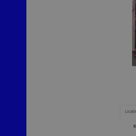
Lisät
K