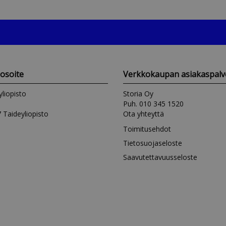
iosoite
Verkkokaupan asiakaspalv
yliopisto
Storia Oy
Puh. 010 345 1520
 Taideyliopisto
Ota yhteyttä
Toimitusehdot
Tietosuojaseloste
Saavutettavuusseloste