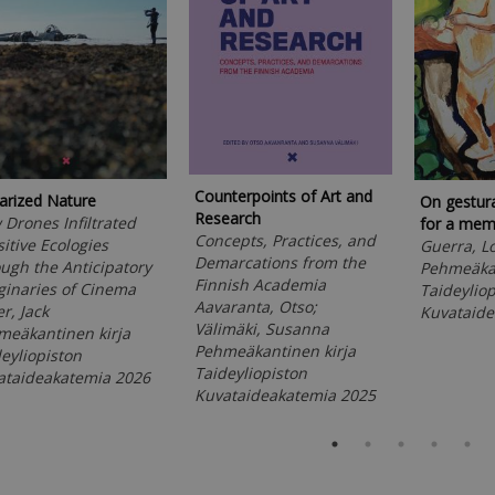
Counterpoints of Art and
tarized Nature
On gestur
Research
Drones Infiltrated
for a mem
Concepts, Practices, and
itive Ecologies
Guerra, L
Demarcations from the
ugh the Anticipatory
Pehmeäkan
Finnish Academia
ginaries of Cinema
Taideyliop
Aavaranta, Otso;
r, Jack
Kuvataide
Välimäki, Susanna
meäkantinen kirja
Pehmeäkantinen kirja
eyliopiston
Taideyliopiston
ataideakatemia 2026
Kuvataideakatemia 2025