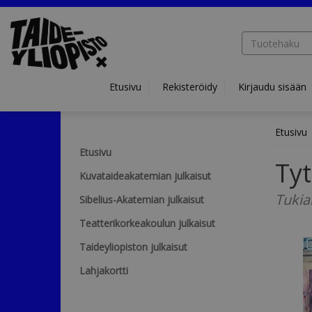
Hyppää pääsisältöön
Etusivu
Rekisteröidy
Kirjaudu sisään
Etusivu
Etusivu
Tyt
Kuvataideakatemian julkaisut
Tukia
Sibelius-Akatemian julkaisut
Teatterikorkeakoulun julkaisut
Taideyliopiston julkaisut
Lahjakortti