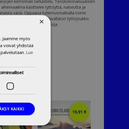
rjojen kerronnan tarkastelu. Teoskokonaisuuksien
n aihemaailma käsittelee tyttöyttä, naiseutta ja
naista väriä. Oppaana tutkimusmatkalla toimii
ja, teosteni vallaton ja väkivallaton tyttöjoukko.
×
 tytöt valtaavat erilaisia tiloja.
in. Jaamme myös
a voivat yhdistää
 palveluitaan.
Lue
oiminnalliset
ÄKSY KAIKKI
19,91 €
19,91 €