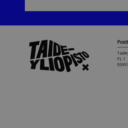
Post
Taide
PL 1
00097