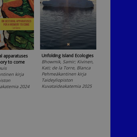
Applied Non-dida
Unfolding Island Ecologies
al apparatuses
Brümmel, Frank
Bhowmik, Samir; Kivinen,
ory to come
Pehmeäkantinen
Kati; de la Torre, Blanca
ouis
Taideyliopiston
Pehmeäkantinen kirja
tinen kirja
Kuvataideakate
Taideyliopiston
iston
Kuvataideakatemia 2025
akatemia 2024