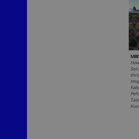
Mili
How 
Sens
thro
Ima
Fabe
Peh
Taid
Kuv