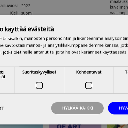
maalaussa
kaisuvuosi:
2022
kuvalline
vaaleanpu
Kieli:
suomi
tyttöarmei
ivumäärä:
168
Maalausten
o käyttää evästeitä
teryhmät:
Kuvataideakatemian julkaisut
astoluokka:
70 TAIDE. TAIDEHISTORIA
ä sisällön, mainosten personointiin ja liikenteemme analysointi
 - Yleinen
kuvataide
maalaustaide
narratiivisuus
,
,
,
me käytöstäsi mainos- ja analytiikkakumppaneidemme kanssa, jotk
omalainen
tila (ilmiö)
taideteokset
taiteellinen työ
,
,
,
n, jotka olet heille antanut tai joita he ovat keränneet käyttäessäsi
iasanasto:
taiteellinen tutkimus
feminismi
tyttöys
,
,
,
naiseus
vainsanat:
väitöskirja taiteellinen tutkimus
ti
Suorituskyvylliset
Kohdentavat
T
maalaustaide kuvataide tila tyttöys
mät
vaaleanpunainen tila feminismi
kerronnallisuus sinä-kerronta
OT
HYLKÄÄ KAIKKI
HYV
25,00 €
19,91 €